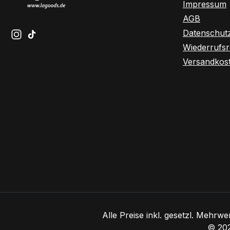
Impressum
AGB
Datenschut
Schau auf Instagram vorbei – öffnet in neuem Tab (exte
Sieh dir unsere TikTok-Videos an – öffnet in neuem 
Wiederrufsr
Versandkos
Alle Preise inkl. gesetzl. Mehrwe
© 202