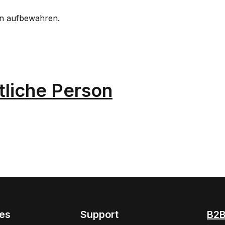
rn aufbewahren.
tliche Person
hes
Support
B2B