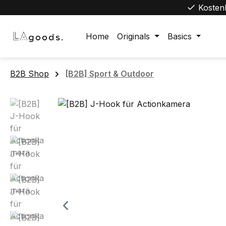
Kosten
m Hauptinhalt springen
Zur Suche springen
Zur Hauptnavigation springen
Home
Originals
Basics
B2B Shop
[B2B] Sport & Outdoor
Bildergalerie überspringen