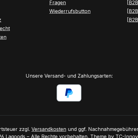
Fragen
[B2B
Wiederrufsbutton
[B2B
z
[B2B
rner Link)
Tab (externer Link)
echt
ten
Unsere Versand- und Zahlungsarten:
rtsteuer zzgl.
Versandkosten
und ggf. Nachnahmegebühren,
6 Lagoods – Alle Rechte vorbehalten. Theme by
TC-Innov