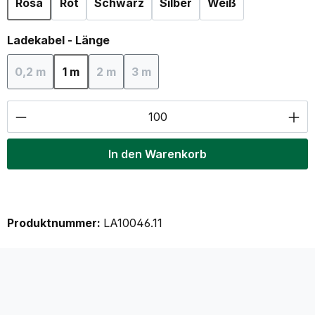
Rosa
Rot
Schwarz
Silber
Weiß
auswählen
Ladekabel - Länge
0,2 m
1 m
2 m
3 m
(Diese Option ist zurzeit nicht verfügbar.)
(Diese Option ist zurzeit nicht verfügbar.)
(Diese Option ist zurzeit nicht verf
Produkt Anzahl: Gib den gewünschten Wer
In den Warenkorb
Produktnummer:
LA10046.11