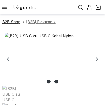
Zum Hauptinhalt springen
Wa
B2B Shop
[B2B] Elektronik
Bildergalerie überspringen