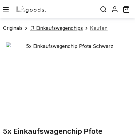
Zum Hauptinhalt springen
Wa
Originals
🛒 Einkaufswagenchips
Kaufen
Bildergalerie überspringen
5x Einkaufswagenchip Pfote