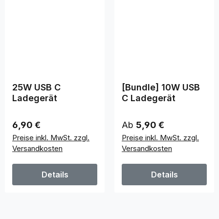
25W USB C
[Bundle] 10W USB
Ladegerät
C Ladegerät
Regulärer Preis:
Regulärer Preis:
6,90 €
Ab
5,90 €
Preise inkl. MwSt. zzgl.
Preise inkl. MwSt. zzgl.
Versandkosten
Versandkosten
Details
Details