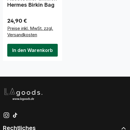
Hermes Birkin Bag
Regulärer Preis:
24,90 €
Preise inkl. MwSt. zzgl.
Versandkosten
In den Warenkorb
Schau auf Instagram vorbei – öffnet in neuem Tab (exter
Sieh dir unsere TikTok-Videos an – öffnet in neuem Ta
Rechtliches