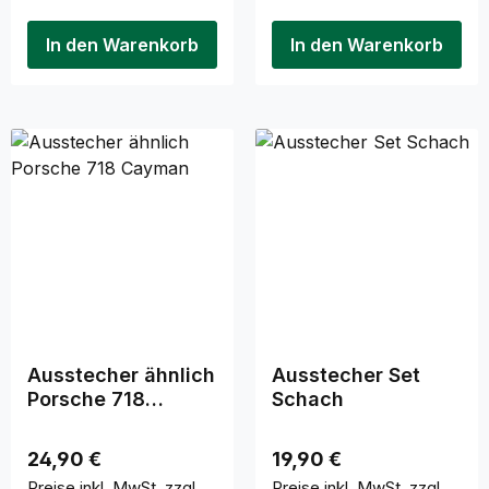
In den Warenkorb
In den Warenkorb
Ausstecher ähnlich
Ausstecher Set
Porsche 718
Schach
Cayman
Regulärer Preis:
Regulärer Preis:
24,90 €
19,90 €
Preise inkl. MwSt. zzgl.
Preise inkl. MwSt. zzgl.