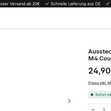
loser Versand ab 20€
Schnelle Lieferung aus DE
Ausste
M4 Cou
24,90
Regulärer Pr
Preise inkl. 
Sofort ve
Produkt