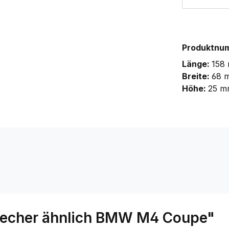
Produktnu
Länge:
158
Breite:
68 
Höhe:
25 m
techer ähnlich BMW M4 Coupe"