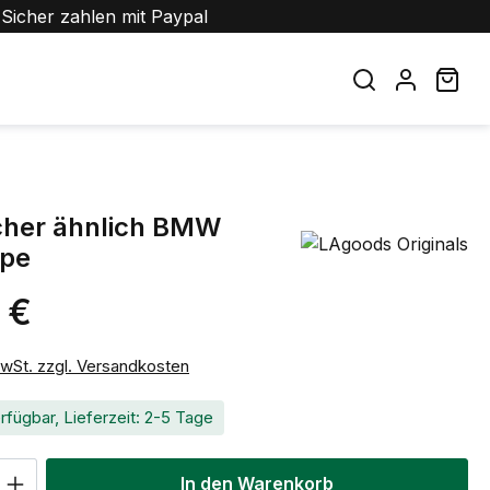
Sicher zahlen mit Paypal
War
cher ähnlich BMW
pe
 €
eis:
MwSt. zzgl. Versandkosten
rfügbar, Lieferzeit: 2-5 Tage
 Anzahl: Gib den gewünschten Wert ein 
In den Warenkorb