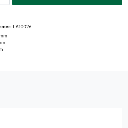
mmer:
LA10026
 mm
mm
m