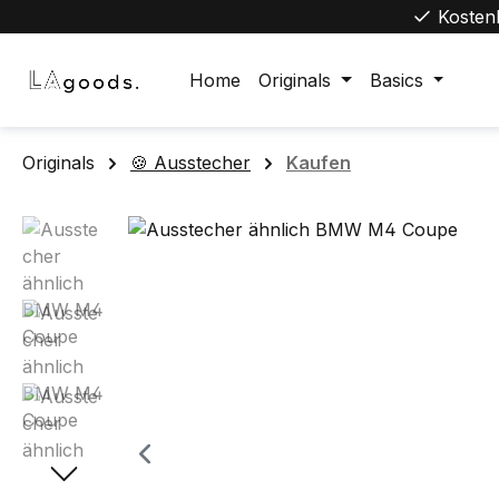
Kosten
m Hauptinhalt springen
Zur Suche springen
Zur Hauptnavigation springen
Home
Originals
Basics
Originals
🍪 Ausstecher
Kaufen
Bildergalerie überspringen