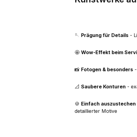
🪡
Prägung für Details
- L
🤩
Wow-Effekt beim Serv
📸
Fotogen & besonders
-
📐
Saubere Konturen
- ex
🍪
Einfach auszustechen
detaillierter Motive