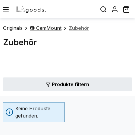
Zum Hauptinhalt springen
Wa
Originals
📷 CamMount
Zubehör
Zubehör
Produkte filtern
Keine Produkte
gefunden.