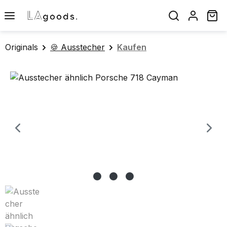
Zum Hauptinhalt springen
Wa
Originals
🍪 Ausstecher
Kaufen
Bildergalerie überspringen