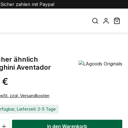
Sicher zahlen mit Paypal
War
her ähnlich
hini Aventador
 €
eis:
MwSt. zzgl. Versandkosten
rfügbar, Lieferzeit: 2-5 Tage
 Anzahl: Gib den gewünschten Wert ein 
In den Warenkorb