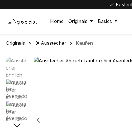
Kosten
m Hauptinhalt springen
Zur Suche springen
Zur Hauptnavigation springen
Home
Originals
Basics
Originals
🍪 Ausstecher
Kaufen
Bildergalerie überspringen