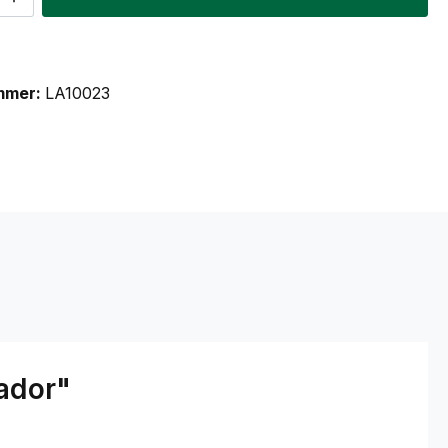
mmer:
LA10023
ador"