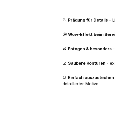
🪡
Prägung für Details
- L
🤩
Wow-Effekt beim Serv
📸
Fotogen & besonders
-
📐
Saubere Konturen
- ex
🍪
Einfach auszustechen
detaillierter Motive