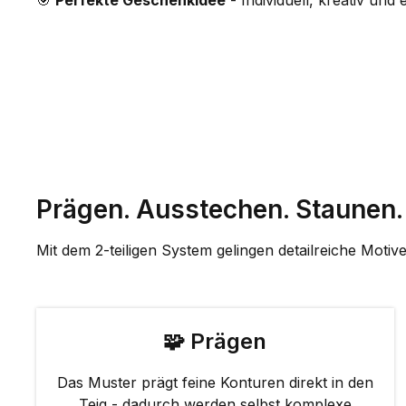
🎯
Perfekte Geschenkidee
- Individuell, kreativ und e
Prägen. Ausstechen. Staunen.
Mit dem 2-teiligen System gelingen detailreiche Motive
🧩 Prägen
Das Muster prägt feine Konturen direkt in den
Teig - dadurch werden selbst komplexe