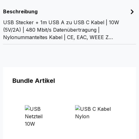
Beschreibung
USB Stecker + 1m USB A zu USB C Kabel | 10W
(5V/2A) | 480 Mbit/s Datenübertragung |
Nylonummanteltes Kabel | CE, EAC, WEEE Z…
Produktgalerie überspringen
Bundle Artikel