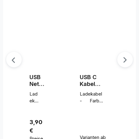
USB
USB C
Netzt
Kabel
eil
Nylon
Lad
Ladekabel
10W
ekab
- Farbe:
el -
Schwarz
|
Farb
Ladekabel
e:
- Länge:
1
Regulärer Preis:
3,90
Sch
m
€
war
Varianten ab
Preise