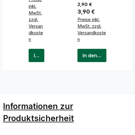
z
2,90 €
inkl.
Regulärer Preis:
3,90 €
MwSt.
zzgl.
Preise inkl.
Versan
MwSt. zzgl.
dkoste
Versandkoste
n
n
In den Warenkorb
In den Warenkorb
Informationen zur
Produktsicherheit