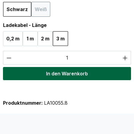
Schwarz
Weiß
(Diese Option ist zurzeit nicht verfügbar.)
auswählen
Ladekabel - Länge
0,2 m
1 m
2 m
3 m
Produkt Anzahl: Gib den gewünschten Wer
In den Warenkorb
Produktnummer:
LA10055.8