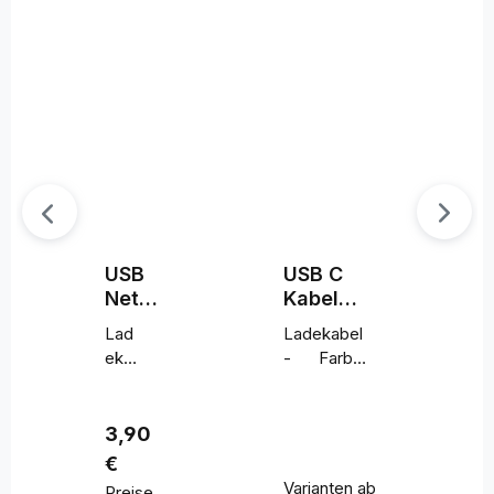
USB
USB C
Netzt
Kabel
eil
Nylon
Lad
Ladekabel
10W
ekab
- Farbe:
el -
Schwarz
|
Farb
Ladekabel
e:
- Länge:
1
Regulärer Preis:
3,90
Sch
m
€
war
Varianten ab
Preise