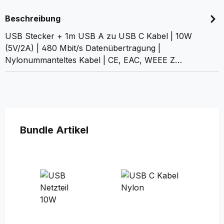
Beschreibung
USB Stecker + 1m USB A zu USB C Kabel | 10W
(5V/2A) | 480 Mbit/s Datenübertragung |
Nylonummanteltes Kabel | CE, EAC, WEEE Z…
Produktgalerie überspringen
Bundle Artikel