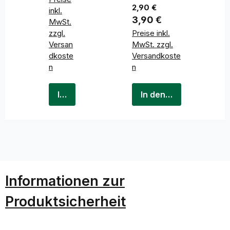
z
2,90 €
inkl.
Regulärer Preis:
3,90 €
MwSt.
zzgl.
Preise inkl.
Versan
MwSt. zzgl.
dkoste
Versandkoste
n
n
In den Warenkorb
In den Warenkorb
Informationen zur
Produktsicherheit