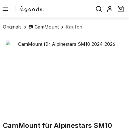
Zum Hauptinhalt springen
Wa
Originals
📷 CamMount
Kaufen
Bildergalerie überspringen
CamMount für Alpinestars SM10