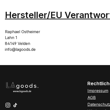
Hersteller/EU Verantwor
Raphael Ostheimer
Lahn 1
84149 Velden
info@lagoods.de
Rechtlic
Impressum
AGB
Datenschut
Schau auf Instagram vorbei – öffnet in neuem Tab (exte
Sieh dir unsere TikTok-Videos an – öffnet in neuem 