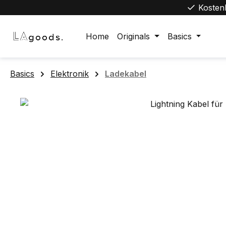
Kosten
m Hauptinhalt springen
Zur Suche springen
Zur Hauptnavigation springen
Home
Originals
Basics
Basics
Elektronik
Ladekabel
Bildergalerie überspringen