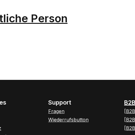
tliche Person
hes
Support
B2B
Fragen
[B2B
Wiederrufsbutton
[B2B
z
[B2B
rner Link)
Tab (externer Link)