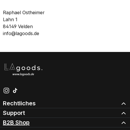
Raphael Ostheimer
Lahn 1
84149 Velden
info@lagoods.de
Schau auf Instagram vorbei – öffnet in neuem Tab (exter
Sieh dir unsere TikTok-Videos an – öffnet in neuem Ta
Rechtliches
Support
B2B Shop