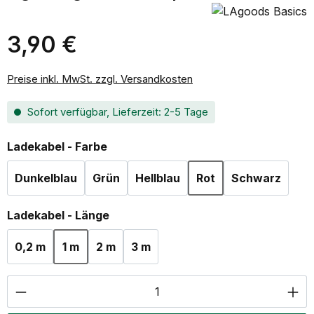
3,90 €
Regulärer Preis:
Preise inkl. MwSt. zzgl. Versandkosten
Sofort verfügbar, Lieferzeit: 2-5 Tage
auswählen
Ladekabel - Farbe
Dunkelblau
Grün
Hellblau
Rot
Schwarz
auswählen
Ladekabel - Länge
0,2 m
1 m
2 m
3 m
Produkt Anzahl: Gib den gewünschten Wer