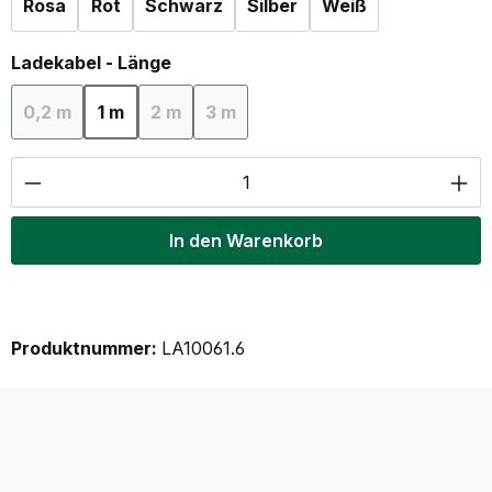
Rosa
Rot
Schwarz
Silber
Weiß
auswählen
Ladekabel - Länge
0,2 m
1 m
2 m
3 m
(Diese Option ist zurzeit nicht verfügbar.)
(Diese Option ist zurzeit nicht verfügbar.)
(Diese Option ist zurzeit nicht verf
Produkt Anzahl: Gib den gewünschten Wer
In den Warenkorb
Produktnummer:
LA10061.6