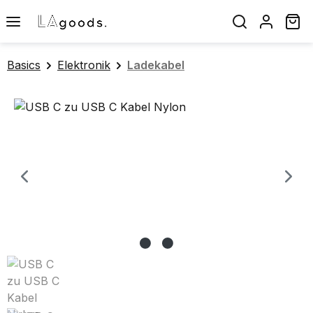
Zum Hauptinhalt springen
Wa
Basics
Elektronik
Ladekabel
Bildergalerie überspringen