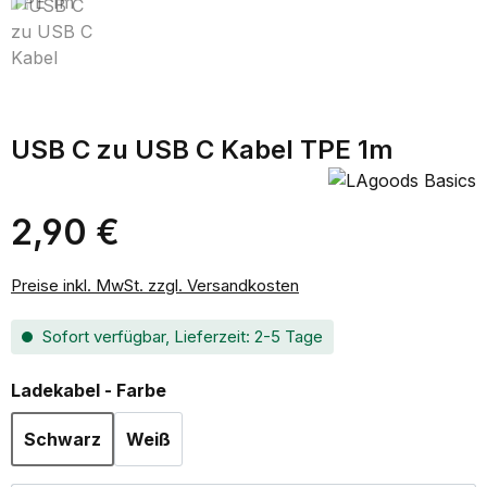
USB C zu USB C Kabel TPE 1m
2,90 €
Regulärer Preis:
Preise inkl. MwSt. zzgl. Versandkosten
Sofort verfügbar, Lieferzeit: 2-5 Tage
auswählen
Ladekabel - Farbe
Schwarz
Weiß