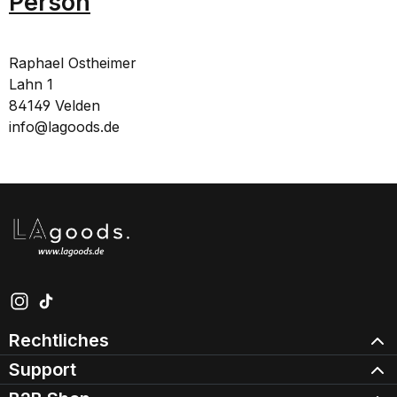
Person
Raphael Ostheimer
Lahn 1
84149 Velden
info@lagoods.de
Schau auf Instagram vorbei – öffnet in neuem Tab (exter
Sieh dir unsere TikTok-Videos an – öffnet in neuem Ta
Rechtliches
Support