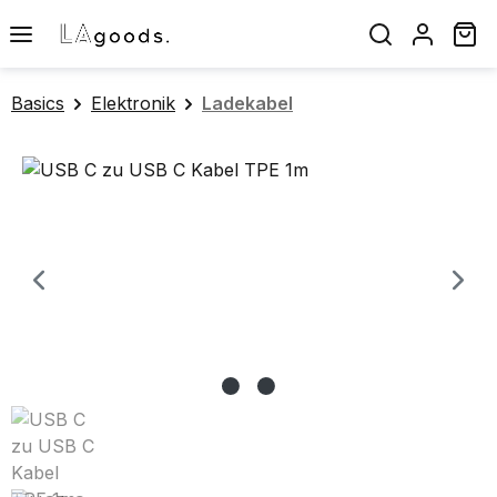
Zum Hauptinhalt springen
Wa
Basics
Elektronik
Ladekabel
Bildergalerie überspringen