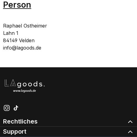
Person
Raphael Ostheimer
Lahn 1
84149 Velden
info@lagoods.de
Schau auf Instagram vorbei – öffnet in neuem Tab (exter
Sieh dir unsere TikTok-Videos an – öffnet in neuem Ta
Rechtliches
Support