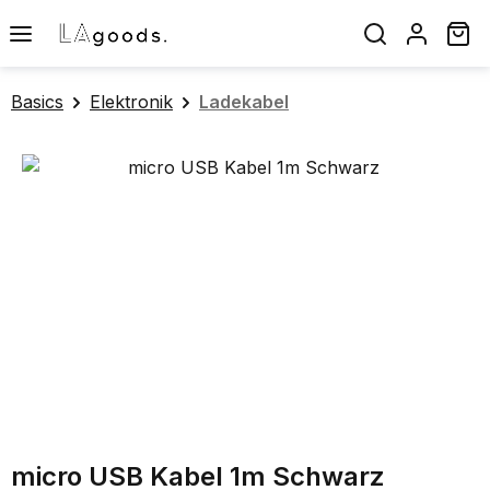
Zum Hauptinhalt springen
Wa
Basics
Elektronik
Ladekabel
Bildergalerie überspringen
micro USB Kabel 1m Schwarz