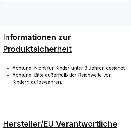
k
k
k
a
a
a
b
b
b
el
el
el
-
-
-
Informationen zur
L
L
L
ä
ä
ä
Produktsicherheit
n
n
n
g
g
g
e:
e:
e:
Achtung: Nicht für Kinder unter 3 Jahren geeignet.
1
1
1
Achtung: Bitte außerhalb der Reichweite von
m
m
m
Kindern aufbewahren.
Hersteller/EU Verantwortliche